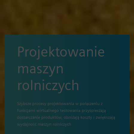
Projektowanie
maszyn
rolniczych
Szybsze procesy projektowania w połączeniu z
funkcjami wirtualnego testowania przyspieszają
dostarczanie produktów, obniżają koszty i zwiększają
wydajność maszyn rolniczych