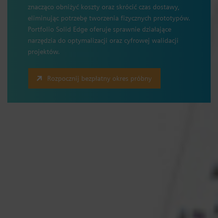
znacząco obniżyć koszty oraz skrócić czas dostawy,
eliminując potrzebę tworzenia fizycznych prototypów.
Portfolio Solid Edge oferuje sprawnie działające
narzędzia do optymalizacji oraz cyfrowej walidacji
projektów.
Rozpocznij bezpłatny okres próbny