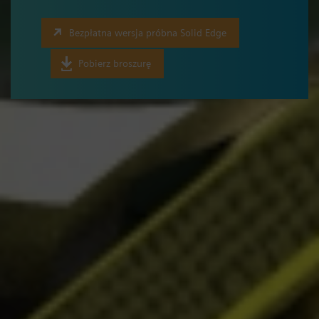
Bezpłatna wersja próbna Solid Edge
Pobierz broszurę