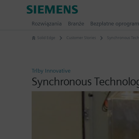
Skip
Siemens
to
Software
content
Rozwiązania
Branże
Bezpłatne oprogra
Solid Edge
Customer Stories
Synchronous Tech
Trlby Innovative
Synchronous Technolo