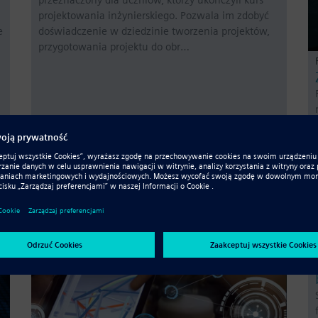
projektowania inżynierskiego. Pozwala im zdobyć
e
doświadczenie w dziedzinie tworzenia projektów,
przygotowania projektu do obr…