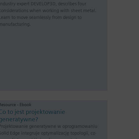
industry expert DEVELOP3D, describes four
considerations when working with sheet metal.
Learn to move seamlessly from design to
manufacturing.
Resource - Ebook
Co to jest projektowanie
generatywne?
Projektowanie generatywne w oprogramowaniu
Solid Edge integruje optymalizację topologii, co