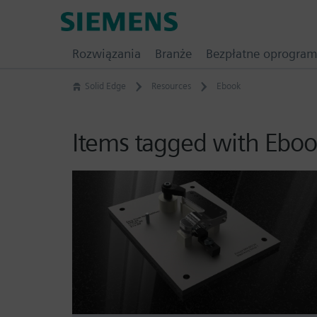
Skip
Siemens
to
Software
content
Rozwiązania
Branże
Bezpłatne oprogra
Solid Edge
Resources
Ebook
Items tagged with Ebo