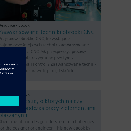
Resource - Ebook
Zaawansowane techniki obróbki CNC
Przyspiesz obróbkę CNC, korzystając z
najnowocześniejszych technik Zaawansowane
techniki obróbki CNC Jak przyspieszyć procesy
obróbki CNC, nie rezygnując przy tym z
bezpieczeństwa i kontroli? Zaawansowane techniki
obróbki mogą usprawnić pracę i skrócić…
Resource - Ebook
Cztery kwestie, o których należy
pamiętać podczas pracy z elementami
blaszanymi
Sheet metal part design offers a set of challenges
for the designer or engineer. This new eBook by