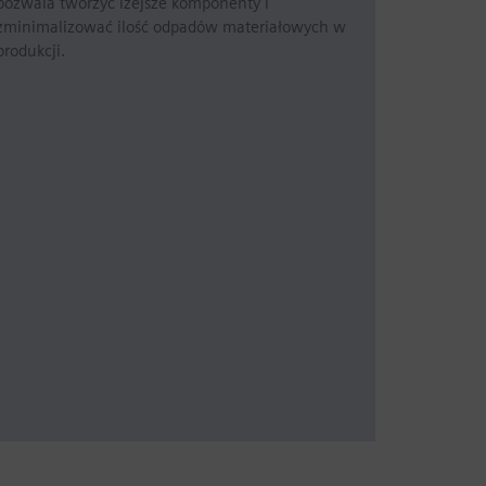
pozwala tworzyć lżejsze komponenty i
zminimalizować ilość odpadów materiałowych w
produkcji.