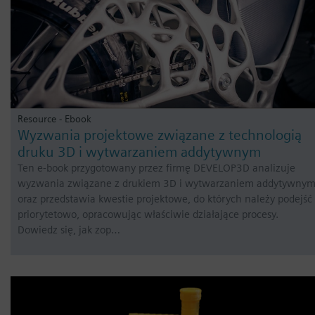
Resource - Ebook
Wyzwania projektowe związane z technologią
druku 3D i wytwarzaniem addytywnym
Ten e-book przygotowany przez firmę DEVELOP3D analizuje
wyzwania związane z drukiem 3D i wytwarzaniem addytywny
oraz przedstawia kwestie projektowe, do których należy podejść
priorytetowo, opracowując właściwie działające procesy.
Dowiedz się, jak zop…