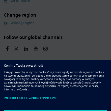
Get in Touch
Change region
Global | English
Follow our global channels
siemens.com Global Website
© 2026 Siemens
Whistleblowing
Corporate Information
DMCA
Privacy Notice
Terms of Use
Digital ID
Report Piracy