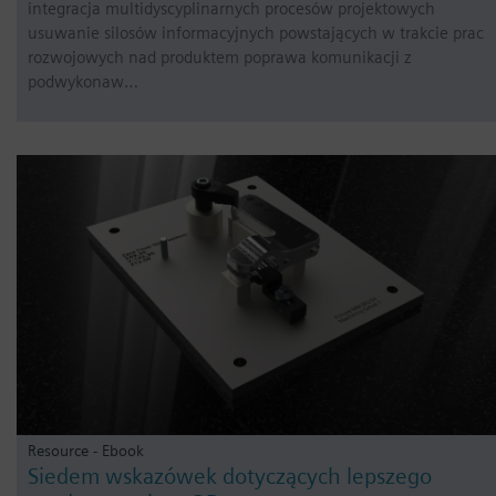
integracja multidyscyplinarnych procesów projektowych
usuwanie silosów informacyjnych powstających w trakcie prac
rozwojowych nad produktem poprawa komunikacji z
podwykonaw…
Resource - Ebook
Siedem wskazówek dotyczących lepszego