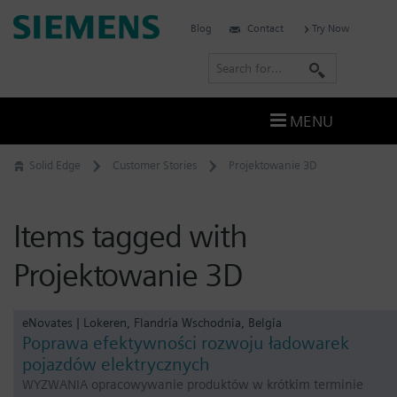
Skip
Siemens
Blog
Contact
Try Now
to
Software
content
S
e
a
MENU
r
c
Solid Edge
Customer Stories
Projektowanie 3D
h
Items tagged with
Projektowanie 3D
eNovates | Lokeren, Flandria Wschodnia, Belgia
Poprawa efektywności rozwoju ładowarek
pojazdów elektrycznych
WYZWANIA opracowywanie produktów w krótkim terminie