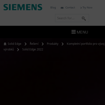
Skip
Siemens
Blog
Contact
Try Now
to
Software
content
S
e
a
MENU
r
c
Solid Edge
Řešení
Produkty
Kompletní portfolio pro vývoj
h
výrobků
Solid Edge 2022