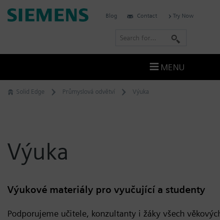
Skip
Siemens
Blog
Contact
Try Now
to
Software
content
S
e
a
MENU
r
c
Solid Edge
Průmyslová odvětví
Výuka
h
Výuka
Výukové materiály pro vyučující a studenty
Podporujeme učitele, konzultanty i žáky všech věkovýc