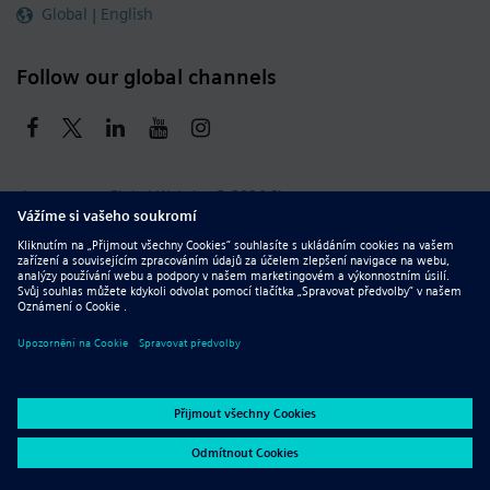
Global | English
Follow our global channels
siemens.com Global Website
© 2026 Siemens
Whistleblowing
Corporate Information
DMCA
Privacy Notice
Terms of Use
Digital ID
Report Piracy