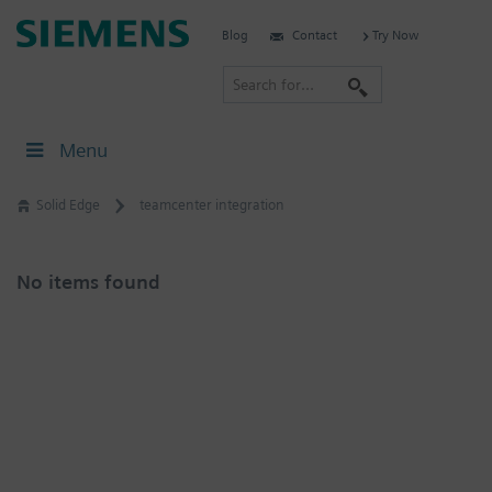
Skip
Siemens
Blog
Contact
Try Now
to
Software
content
S
e
a
Menu
r
c
Solid Edge
teamcenter integration
h
No items found