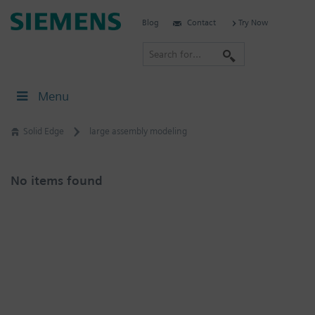
Skip
Siemens
Blog
Contact
Try Now
to
Software
content
S
e
a
Menu
r
c
Solid Edge
large assembly modeling
h
No items found