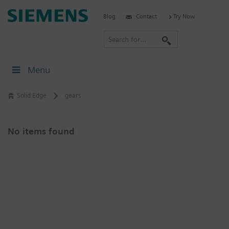
Skip
Siemens
Blog
Contact
Try Now
to
Software
content
S
e
a
Menu
r
c
Solid Edge
gears
h
No items found