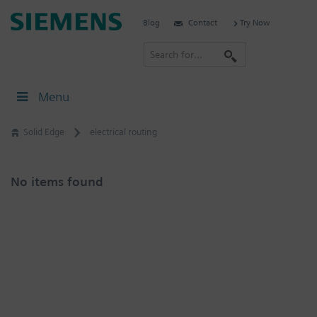
Skip
Siemens
Blog
Contact
Try Now
to
Software
content
S
e
a
Menu
r
c
Solid Edge
electrical routing
h
No items found