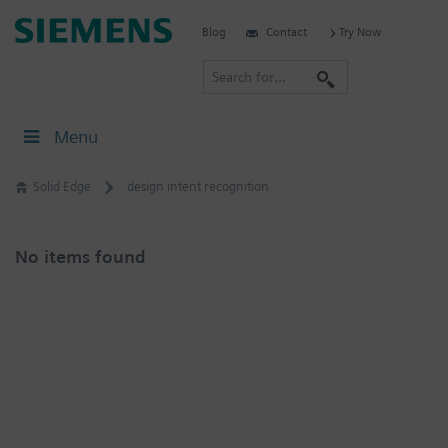
Skip
Siemens
Blog
Contact
Try Now
to
Software
content
S
e
a
Menu
r
c
Solid Edge
design intent recognition
h
No items found