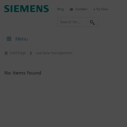
Skip
Siemens
Blog
Contact
Try Now
to
Software
content
S
e
a
Menu
r
c
Solid Edge
cad data management
h
No items found