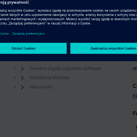
Company
C
Siemens Digital Industries Software
Wdrożenia klientów
C
Aktualności
F