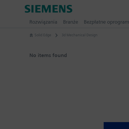
Skip
Siemens
to
Software
content
Rozwiązania
Branże
Bezpłatne oprogra
Solid Edge
3d Mechanical Design
No items found