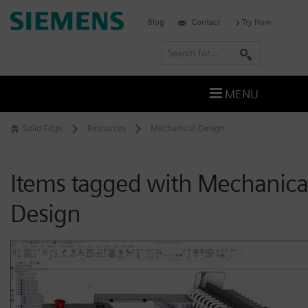
Skip
Siemens
Blog
Contact
Try Now
to
Software
content
S
e
a
MENU
r
c
Solid Edge
Resources
Mechanical Design
h
Items tagged with Mechanica
Design