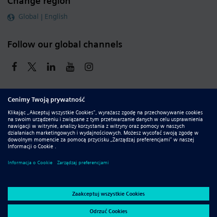
Change region
Global | English
Follow our global channels
siemens.com Global Website
© 2026 Siemens
Whistleblowing
Corporate Information
DMCA
Privacy Notice
Terms of Use
Digital ID
Report Piracy