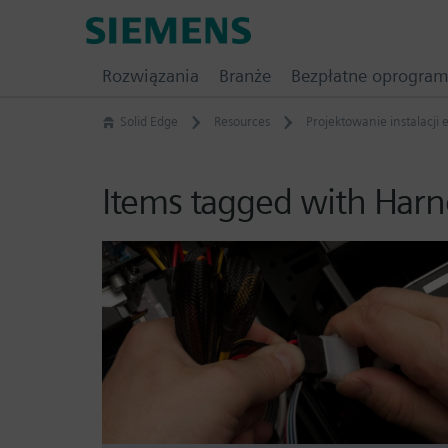
Skip
Siemens
to
Software
content
Rozwiązania
Branże
Bezpłatne oprogra
Solid Edge
Resources
Projektowanie instalacji 
Items tagged with Harn