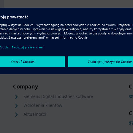
Company
C
Siemens Digital Industries Software
Wdrożenia klientów
C
Aktualności