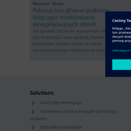
Resource - Ebook
Pokonaj trzy główne problemy
dotyczące modelowania
skomplikowanych złożeń
Jak sprostać złożonym wyzwaniom montażowym,
aby dostarczać coraz bardziej złożone projekty
produktów? Pobierz ebook na temat
zaawansowanego modelowania zespołów już dziś.
Solutions
Solid Edge Homepage
Kompletna oferta rozwiązań do rozwoju
produktu
Biblioteka materiałów