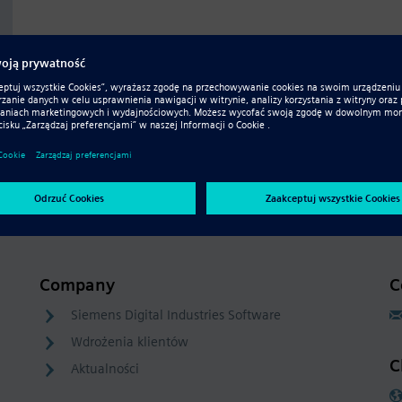
Company
C
Siemens Digital Industries Software
Wdrożenia klientów
C
Aktualności