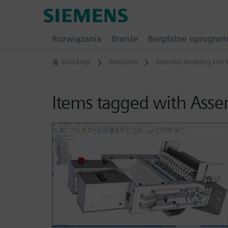
Skip
Siemens
to
Software
content
Rozwiązania
Branże
Bezpłatne oprogra
Solid Edge
Resources
Assembly Modeling and
Items tagged with As