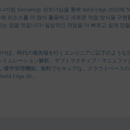
엔지니어링 Siemens는 파트너십을 통해 Solid Edge 202
리소스를 더 많이 활용하고 새로운 작업 방식을 구현할 수 
dge 2022는 정말 멋집니다! 일상적인 작업을 더 빠르고 쉽게 
lid Edge 2019は、時代の最先端を行くエンジニアに以
たシミュレーション解析。サブトラクティブ・マニュファ
要件管理機能。無料でセキュアな、クラウドベースのプロ
id Edge 20…