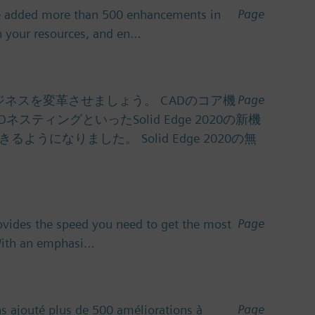
Page
ve added more than 500 enhancements in
h your resources, and en…
Page
化し、ビジネスを変革させましょう。 CADのコア機
ィングといったSolid Edge 2020の新機
りました。 Solid Edge 2020の無
Page
ovides the speed you need to get the most
 With an emphasi…
Page
s ajouté plus de 500 améliorations à