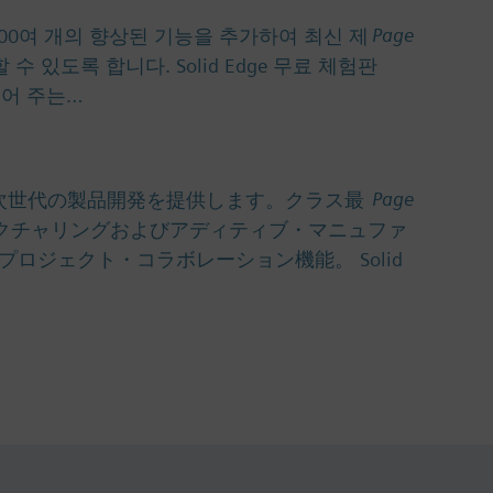
Page
2에 500여 개의 향상된 기능을 추가하여 최신 제
있도록 합니다. Solid Edge 무료 체험판
만들어 주는…
Page
下のような次世代の製品開発を提供します。クラス最
クチャリングおよびアディティブ・マニュファ
ジェクト・コラボレーション機能。 Solid