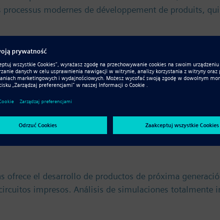
des processus modernes de développement de produits, qu
ens fornece desenvolvimento de produtos da próxima ger
 Análise de simulação totalmente integrada. As mais rec
ens – это средство разработки изделий нового покол
ния электрических систем и печатных плат. Полность
 ofrece el desarrollo de productos de próxima generación
 circuitos impresos. Análisis de simulaciones totalmente 