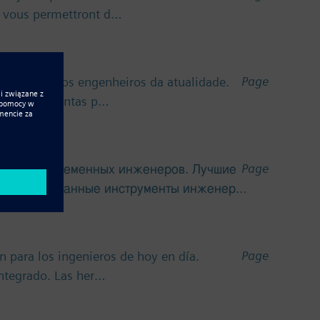
i vous permettront d…
Page
ação para os engenheiros da atualidade.
entes ferramentas p…
Page
ения для современных инженеров. Лучшие
ю интегрированные инструменты инженер…
Page
 para los ingenieros de hoy en día.
integrado. Las her…