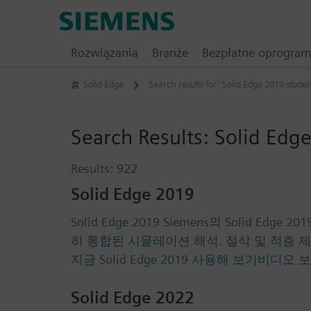
Skip
Siemens
to
Software
content
Rozwiązania
Branże
Bezpłatne oprogra
Solid Edge
Search results for ' Solid Edge 2019 studen
Search Results:
Solid Edge
Results:
922
Solid Edge 2019
Solid Edge 2019 Siemens의 Soli
히 통합된 시뮬레이션 해석. 절삭 및 적층 
지금 Solid Edge 2019 사용해 보기비디오 보기
Solid Edge 2022