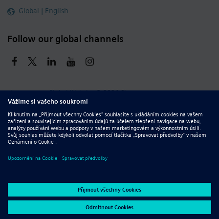
Global | English
Follow our global channels
siemens.com Global Website
© 2026 Siemens
Whistleblowing
Corporate Information
DMCA
Privacy Notice
Terms of Use
Digital ID
Report Piracy