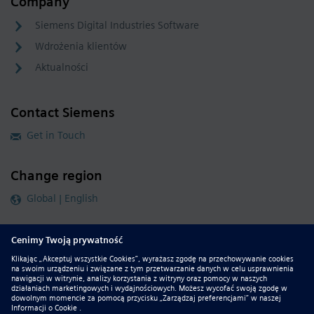
Company
Siemens Digital Industries Software
Wdrożenia klientów
Aktualności
Contact Siemens
Get in Touch
Change region
Global | English
Follow our global channels