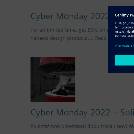
Cyber Monday 2022 – Sol
For an limited time, get 50% on a new subsc
harness design products.…
Read more
Cyber Monday 2022 – Sol
Po extrémně omezenou dobu získají noví zák