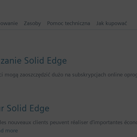
mowanie
Zasoby
Pomoc techniczna
Jak kupować
ązanie Solid Edge
ci mogą zaoszczędzić dużo na subskrypcjach online opr
r Solid Edge
 les nouveaux clients peuvent réaliser d’importantes éco
ad more