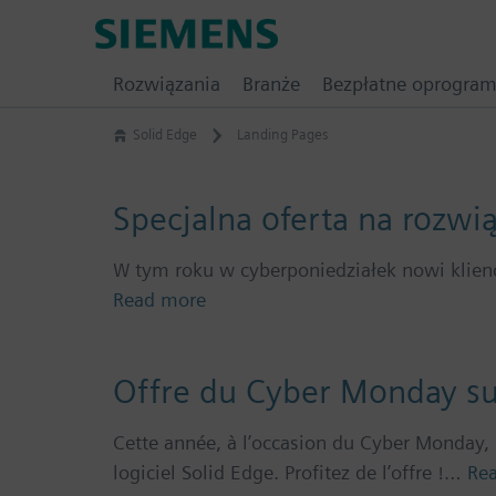
Skip
Siemens
to
Software
content
Rozwiązania
Branże
Bezpłatne oprogra
Solid Edge
Landing Pages
Specjalna oferta na rozwi
W tym roku w cyberponiedziałek nowi klien
Read more
Offre du Cyber Monday su
Cette année, à l’occasion du Cyber Monday,
logiciel Solid Edge. Profitez de l’offre !…
Re