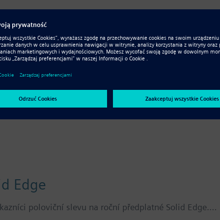
id Edge
ription to Solid Edge mechanical design, Solid Edge techn
id Edge
azníci poloviční slevu na roční předplatné Solid Edge.…