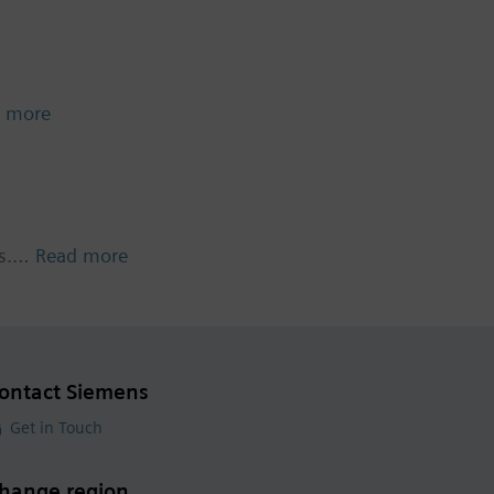
 more
ts.…
Read more
ontact Siemens
Get in Touch
hange region