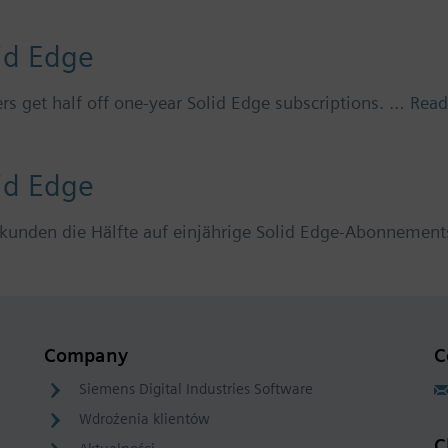
id Edge
s get half off one-year Solid Edge subscriptions. …
Read
id Edge
eukunden die Hälfte auf einjährige Solid Edge-Abonnemen
Company
C
Siemens Digital Industries Software
Wdrożenia klientów
C