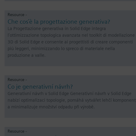
Resource -
Che cos’è la progettazione generativa?
La Progettazione generativa in Solid Edge integra
l’ottimizzazione topologica avanzata nel toolkit di modellazione
3D di Solid Edge e consente ai progettisti di creare componenti
più leggeri, minimizzando lo spreco di materiale nella
produzione a valle.
Resource -
Co je generativní návrh?
Generativní návrh v Solid Edge Generativní návrh v Solid Edge
nabízí optimalizaci topologie, pomáhá vytvářet lehčí komponent
a minimalizuje množství odpadu při výrobě.
Resource -