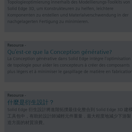
Topologieoptimierung innerhalb des Modellierungs-Toolkits von
Solid Edge 3D, um Konstrukteuren zu helfen, leichtere
Komponenten zu erstellen und Materialverschwendung in der
nachgelagerten Fertigung zu minimieren.
Resource -
Qu’est-ce que la Conception générative?
La Conception générative dans Solid Edge intègre l’optimisation
de topologie pour aider les concepteurs à créer des composants
plus légers et à minimiser le gaspillage de matière en fabricatio
Resource -
什麼是衍生設計？
Solid Edge 衍生設計將進階拓撲最佳化整合到 Solid Edge 3D 建
工具包中，有助於設計師減輕元件重量，最大程度地減少下游製
造方面的材質浪費。