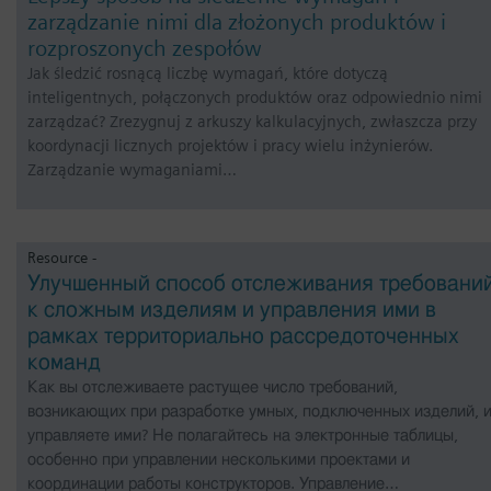
zarządzanie nimi dla złożonych produktów i
rozproszonych zespołów
Jak śledzić rosnącą liczbę wymagań, które dotyczą
inteligentnych, połączonych produktów oraz odpowiednio nimi
zarządzać? Zrezygnuj z arkuszy kalkulacyjnych, zwłaszcza przy
koordynacji licznych projektów i pracy wielu inżynierów.
Zarządzanie wymaganiami…
Resource -
Улучшенный способ отслеживания требовани
к сложным изделиям и управления ими в
рамках территориально рассредоточенных
команд
Как вы отслеживаете растущее число требований,
возникающих при разработке умных, подключенных изделий, 
управляете ими? Не полагайтесь на электронные таблицы,
особенно при управлении несколькими проектами и
координации работы конструкторов. Управление…