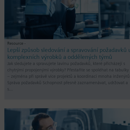
Resource -
Lepší způsob sledování a spravování požadavků 
komplexních výrobků a oddělených týmů
Jak sledujete a spravujete lavinu požadavků, které přicházejí s
chytrými propojenými výrobky? Přestaňte se spoléhat na tabulky
– zejména při správě více projektů a koordinaci mnoha inženýrů
Správa požadavků Schopnost přesně zaznamenávat, udržovat a
s…