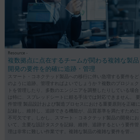
Resource -
複数拠点に点在するチームが関わる複雑な製品
開発の要件を的確に追跡・管理
スマート・コネクテッド製品への移行に伴い急増する要件をど
のように追跡、管理すればよいでしょうか？複数のプロジェク
トを管理したり、多数のエンジニアを調整したりしている場合
は特に、スプレッドシートに頼る手法では対応できません。 
件管理 製品設計および製造プロセスにおける重要原則を正確
記録し、維持し、追跡できる機能が、品質基準を満たすために
不可欠です。しかし、スマート・コネクテッド製品の開発にお
いて、主要な設計タスクを記録、維持、追跡するという要件管
理は非常に難しい作業です。複雑な製品の複雑な要件を管…