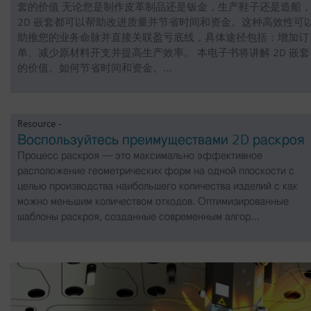
套的价值 无论您是制作皮革制品还是钣金，生产鞋子还是造船
2D 嵌套都可以帮助改进质量并节省时间和资金。这种高效性可
助推您的业务命脉并直接关联盈亏底线，具体途径包括：增加订
单、减少原材料开支并提高生产效率。 本电子书将讲解 2D 嵌套
的价值、如何节省时间和资金、…
Resource -
Воспользуйтесь преимуществами 2D раскроя
Процесс раскроя — это максимально эффективное
расположение геометрических форм на одной плоскости с
целью производства наибольшего количества изделий с как
можно меньшим количеством отходов. Оптимизированные
шаблоны раскроя, созданные современным алгор…