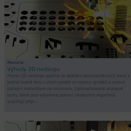
Resource -
Výhody 2D nestingu
Proces 2D nestingu spočívá ve skládání dvourozměrných tvarů v
jediné rovině řezu s cílem vyrobit co nejvíce výrobků a omezit
plýtvání materiálem na minimum. Optimalizované skládané
vzory, které jsou vytvořené pomocí moderních algoritmů,
urychlují přípr…