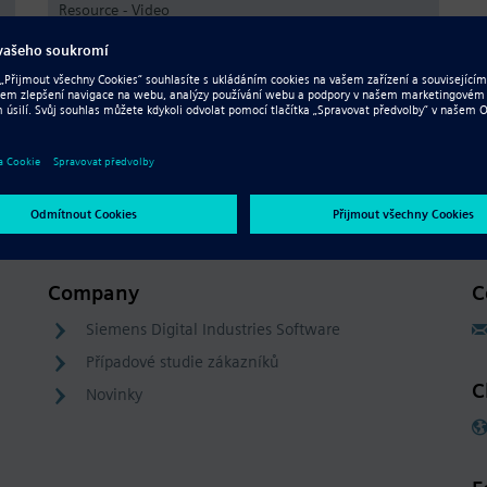
Resource - Video
e
Nevídané možnosti opakovaného
použití návrhů SolidWorks
Company
C
Siemens Digital Industries Software
Případové studie zákazníků
C
Novinky