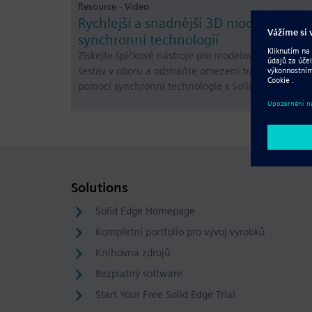
Resource - Video
Rychlejší a snadnější 3D modelování s
synchronní technologií
Získejte špičkové nástroje pro modelování dílů a
sestav v oboru a odstraňte omezení tradičního CAD
pomocí synchronní technologie s Solid Edge.
Solutions
Solid Edge Homepage
Kompletní portfolio pro vývoj výrobků
Knihovna zdrojů
Bezplatný software
Start Your Free Solid Edge Trial