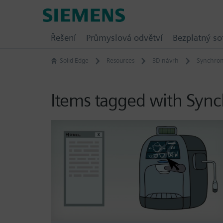
Skip
Siemens
to
Software
content
Řešení
Průmyslová odvětví
Bezplatný so
Solid Edge
Resources
3D návrh
Synchron
Items tagged with Syn