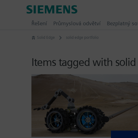
Skip
Siemens
to
Software
content
Řešení
Průmyslová odvětví
Bezplatný so
Solid Edge
solid edge portfolio
Items tagged with solid