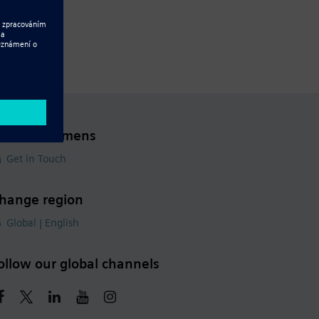
ontact Siemens
Get in Touch
hange region
Global | English
ollow our global channels