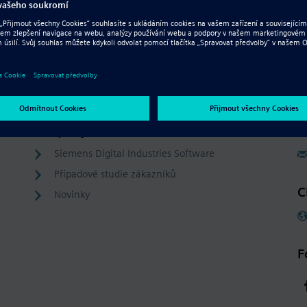
Company
C
Siemens Digital Industries Software
Případové studie zákazníků
C
Novinky
F