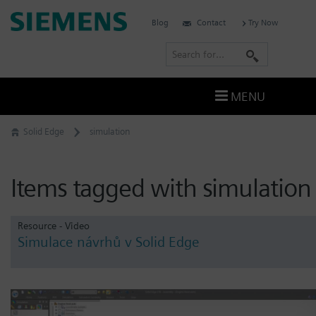
Skip
Siemens
Blog
Contact
Try Now
to
Software
content
S
e
a
MENU
r
c
Solid Edge
simulation
h
Items tagged with simulation
Resource - Video
Simulace návrhů v Solid Edge