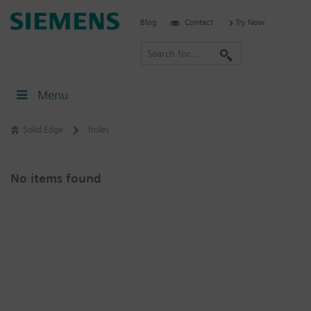
Skip
Siemens
Blog
Contact
Try Now
to
Software
content
S
e
a
Menu
r
c
Solid Edge
holes
h
No items found