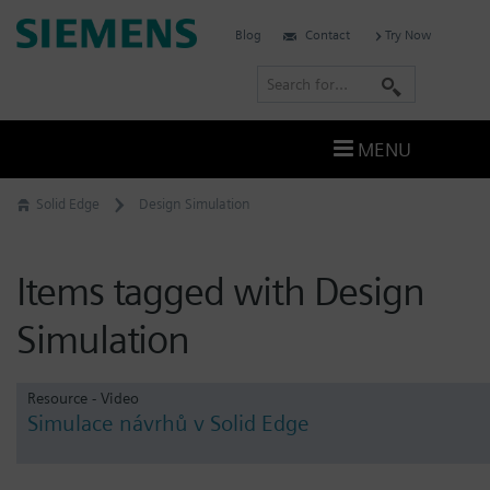
Skip
Siemens
Blog
Contact
Try Now
to
Software
content
S
e
a
MENU
r
c
Solid Edge
Design Simulation
h
Items tagged with Design
Simulation
Resource - Video
Simulace návrhů v Solid Edge