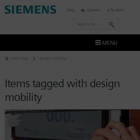
Skip
Siemens
Blog
Contact
Try Now
to
Software
content
S
e
a
MENU
r
c
Solid Edge
design mobility
h
Items tagged with design
mobility