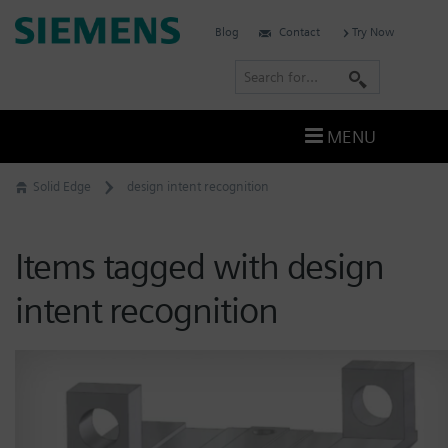
Skip
Siemens
Blog
Contact
Try Now
to
Software
content
S
e
a
MENU
r
c
Solid Edge
design intent recognition
h
Items tagged with design
intent recognition