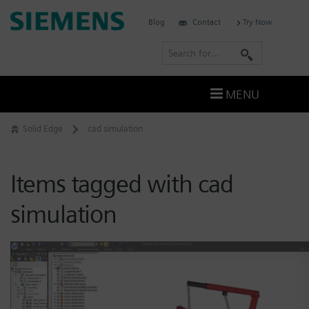
Skip
Siemens
Blog
Contact
Try Now
to
Software
content
S
e
a
MENU
r
c
Solid Edge
cad simulation
h
Items tagged with cad
simulation