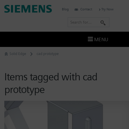
Skip
Siemens
Blog
Contact
Try Now
to
Software
content
S
e
a
MENU
r
c
Solid Edge
cad prototype
h
Items tagged with cad
prototype