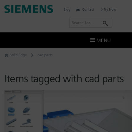
Skip
Siemens
Blog
Contact
Try Now
to
Software
content
S
e
a
MENU
r
c
Solid Edge
cad parts
h
Items tagged with cad parts