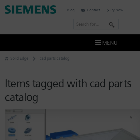
Skip
Siemens
Blog
Contact
Try Now
to
Software
content
S
e
a
MENU
r
c
Solid Edge
cad parts catalog
h
Items tagged with cad parts
catalog