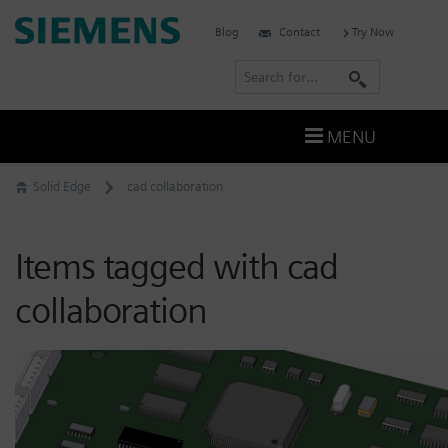
Skip
Siemens
Blog
Contact
Try Now
to
Software
content
S
e
a
MENU
r
c
Solid Edge
cad collaboration
h
Items tagged with cad
collaboration