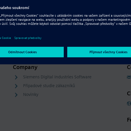
Company
C
Siemens Digital Industries Software
Případové studie zákazníků
C
Novinky
F