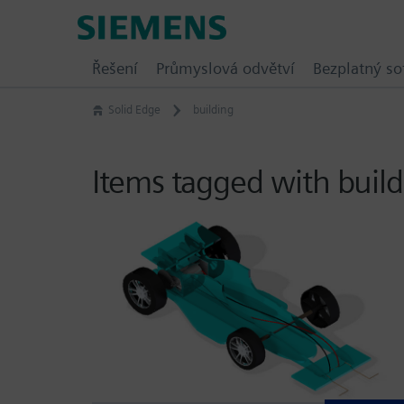
Skip
Siemens
to
Software
content
Řešení
Průmyslová odvětví
Bezplatný so
Solid Edge
building
Items tagged with buil