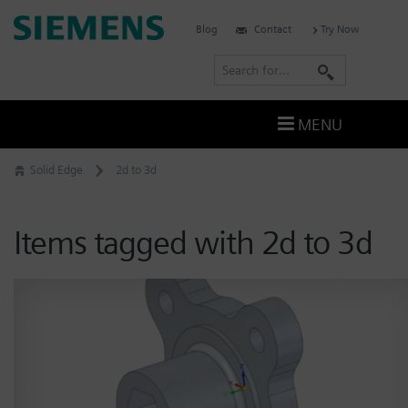
Skip
Siemens
Blog
Contact
Try Now
to
Software
content
S
e
a
MENU
r
c
Solid Edge
2d to 3d
h
Items tagged with 2d to 3d