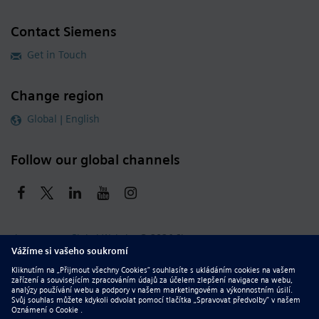
Contact Siemens
Get in Touch
Change region
Global | English
Follow our global channels
siemens.com Global Website
© 2026 Siemens
Whistleblowing
Corporate Information
DMCA
Privacy Notice
Terms of Use
Digital ID
Report Piracy