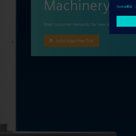
Machinery Des
Meet customer demands for new machine designs
Solid Edge Free Trial