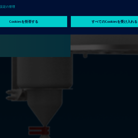
ign
 faster than your competition.