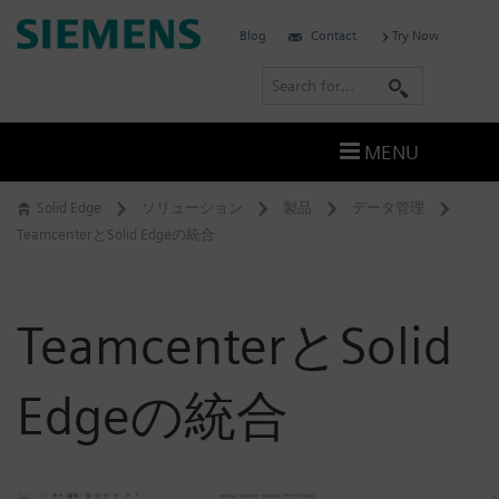
Skip
Siemens
Blog
Contact
Try Now
to
Software
content
S
e
a
MENU
r
c
Solid Edge
ソリューション
製品
データ管理
h
TeamcenterとSolid Edgeの統合
TeamcenterとSolid
Edgeの統合