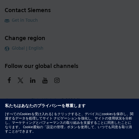
Contact Siemens
Get in Touch
Change region
Global | English
Follow our global channels
siemens.com Global Website
© 2026 Siemens
Whistleblowing
Corporate Information
DMCA
Privacy Notice
Terms of Use
Digital ID
Report Piracy