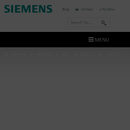
Skip
Siemens
Blog
Contact
Try Now
to
Software
content
S
e
a
MENU
r
c
Solid Edge
解決方案
產品
電氣設計
PCB 協同
h