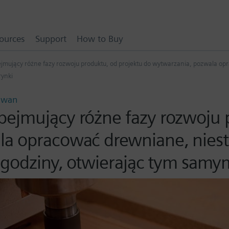
ources
Support
How to Buy
jmujący różne fazy rozwoju produktu, od projektu do wytwarzania, pozwala op
rynki
ajwan
ejmujący różne fazy rozwoju p
la opracować drewniane, nies
y godziny, otwierając tym sam