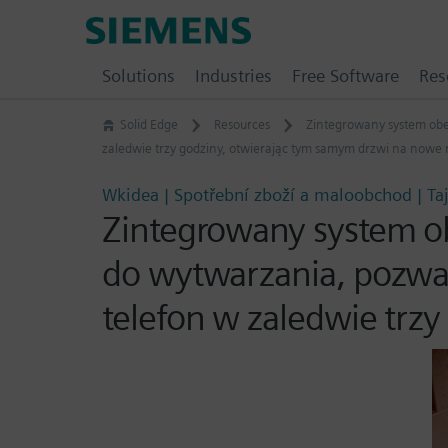
Skip
Siemens
to
Software
content
Solutions
Industries
Free Software
Res
Solid Edge
Resources
Zintegrowany system obe
zaledwie trzy godziny, otwierając tym samym drzwi na nowe 
Wkidea | Spotřební zboží a maloobchod | T
Zintegrowany system ob
do wytwarzania, pozwa
telefon w zaledwie trz