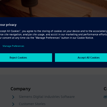
Company
C
Siemens Digital Industries Software
Customer Stories