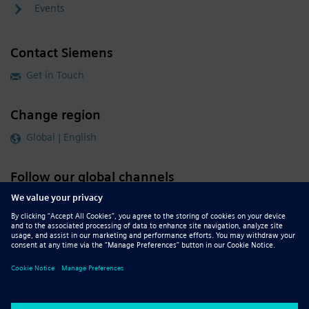
Events
Contact Siemens
Get in Touch
Change region
Global | English
Follow our global channels
siemens.com Global Website
© 2026 Siemens
Whistleblowing
Corporate Information
DMCA
Privacy Notice
Terms of Use