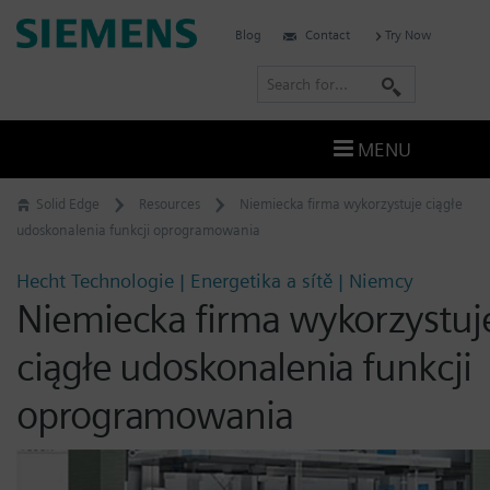
Skip
Siemens
Blog
Contact
Try Now
to
Software
content
S
e
a
MENU
r
c
Solid Edge
Resources
Niemiecka firma wykorzystuje ciągłe
h
udoskonalenia funkcji oprogramowania
Hecht Technologie | Energetika a sítě | Niemcy
Niemiecka firma wykorzystuj
ciągłe udoskonalenia funkcji
oprogramowania