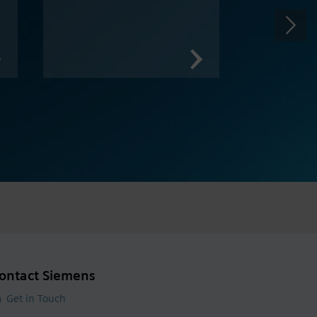
Edge
ontact Siemens
Get in Touch