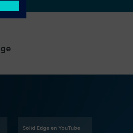
dge
Solid Edge en YouTube
Edición es