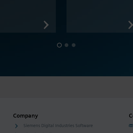
Company
C
Siemens Digital Industries Software