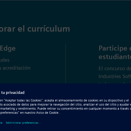
rar el currículum
 Edge
Participe
estudiant
tudes
 acreditación
El concurso d
Industries Sof
todo su arduo
compañeros, su
Más inform