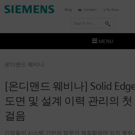
Skip
Siemens
Blog
Contact
Try Now
to
Software
content
S
e
a
MENU
r
c
h
온디맨드 웨비나
[온디맨드 웨비나] Solid Edg
도면 및 설계 이력 관리의 첫
걸음
기업들이 시스템 기반의 업무가 체질화되어 있지 못하