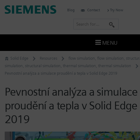
Skip
Siemens
Blog
Contact
Try Now
to
Software
content
S
e
a
MENU
r
c
Solid Edge
Resources
flow simulation
,
flow simulation
,
structur
h
simulation
,
structural simulation
,
thermal simulation
,
thermal simulation
Pevnostní analýza a simulace proudění a tepla v Solid Edge 2019
Pevnostní analýza a simulace
proudění a tepla v Solid Edge
2019