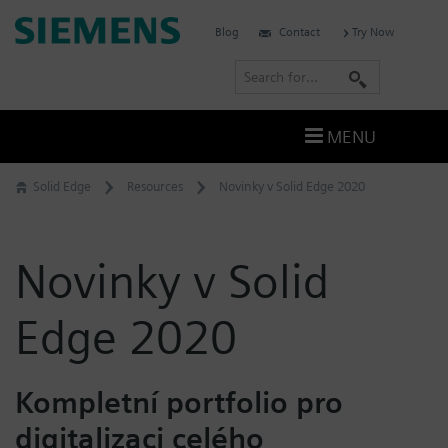
Skip
Siemens
Blog
Contact
Try Now
to
Software
content
S
e
a
MENU
r
c
Solid Edge
Resources
Novinky v Solid Edge 2020
h
Novinky v Solid
Edge 2020
Kompletní portfolio pro
digitalizaci celého