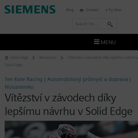
Skip
Siemens
Blog
Contact
Try Now
to
Software
content
S
e
a
MENU
r
c
Solid Edge
Resources
Vítězství v závodech díky lepšímu návrhu
h
Solid Edge
Ten Kate Racing | Automobilový průmysl a doprava |
Nizozemsko
Vítězství v závodech díky
lepšímu návrhu v Solid Edge